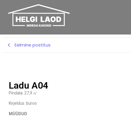
Eelmine postitus
Ladu A04
Pindala: 27,9 ㎡
Kirjeldus: büroo
MÜÜDUD