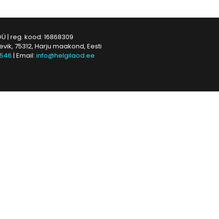
OÜ | reg. kood: 16868309
levik, 75312, Harju maakond, Eesti
5546
| Email:
info@helgilaod.ee