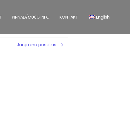
T
PINNAD/MÜÜGIINFO
KONTAKT
English
Järgmine postitus