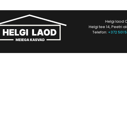
Helgi laod 
Helgi tee 14, Peetri a
Telefon:
+372 501 