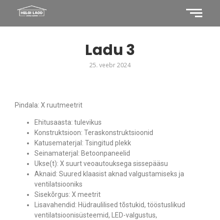
Ladu 3
25. veebr 2024
Pindala: X ruutmeetrit
Ehitusaasta: tulevikus
Konstruktsioon: Teraskonstruktsioonid
Katusematerjal: Tsingitud plekk
Seinamaterjal: Betoonpaneelid
Ukse(t): X suurt veoautouksega sissepääsu
Aknaid: Suured klaasist aknad valgustamiseks ja
ventilatsiooniks
Sisekõrgus: X meetrit
Lisavahendid: Hüdraulilised tõstukid, tööstuslikud
ventilatsioonisüsteemid, LED-valgustus,