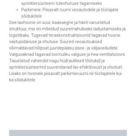
sprinklersüsteem tuleohutuse tagamiseks
Parkimine: Piisavalt ruumi veoautodele ja töötajate
sõidukitele
See laohoone on suur, kaasaegne ja hästi varustatud
struktuur, mis on mõeldud suuremahuliseks ladustamiseks ja
logistikaks. Tugevad teraskonstruktsioonid tagavad hoone
vastupidavuse ja ohutuse. Suured veoautouksed
võimaldavad hõlpsat juurdepääsu sisse- ja väljavedudele.
Valgusaknad tagavad loomuliku valguse ja hea ventilatsiooni.
Täiustatud vahendid nagu hüdraulilised tõstukid ja
sprinklersüsteemid suurendavad lao efektiivsust ja ohutust.
Lisaks on hoonele piisavalt parkimisruumi nii töötajatele kui
ka sõidukitele.