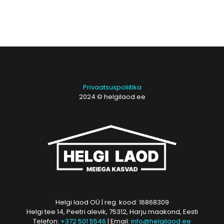
Privaatsuspoliitika
2024 © helgilaod.ee
Helgi laod OÜ | reg. kood: 16868309
Helgi tee 14, Peetri alevik, 75312, Harju maakond, Eesti
Telefon:
+372 501 5546
| Email:
info@helgilaod.ee